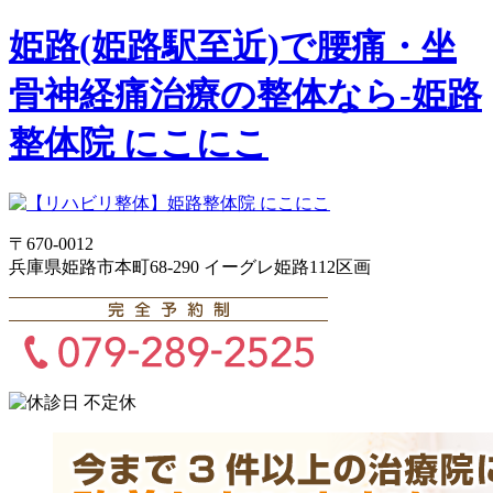
姫路(姫路駅至近)で腰痛・坐
骨神経痛治療の整体なら-姫路
整体院 にこにこ
〒670-0012
兵庫県姫路市本町68-290 イーグレ姫路112区画