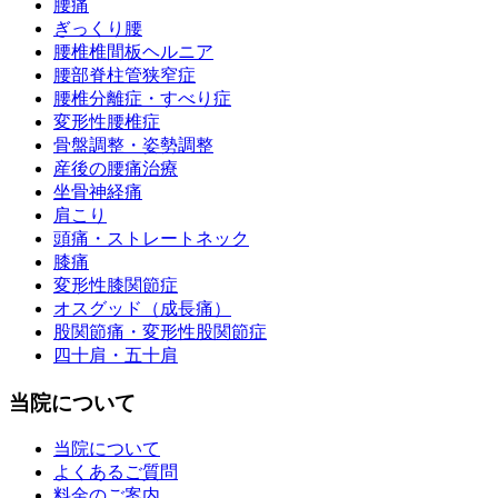
腰痛
ぎっくり腰
腰椎椎間板ヘルニア
腰部脊柱管狭窄症
腰椎分離症・すべり症
変形性腰椎症
骨盤調整・姿勢調整
産後の腰痛治療
坐骨神経痛
肩こり
頭痛・ストレートネック
膝痛
変形性膝関節症
オスグッド（成長痛）
股関節痛・変形性股関節症
四十肩・五十肩
当院について
当院について
よくあるご質問
料金のご案内