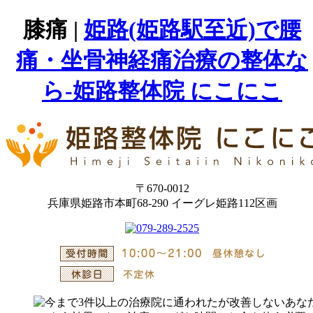
膝痛 |
姫路(姫路駅至近)で腰
痛・坐骨神経痛治療の整体な
ら-姫路整体院 にこにこ
〒670-0012
兵庫県姫路市本町68-290 イーグレ姫路112区画