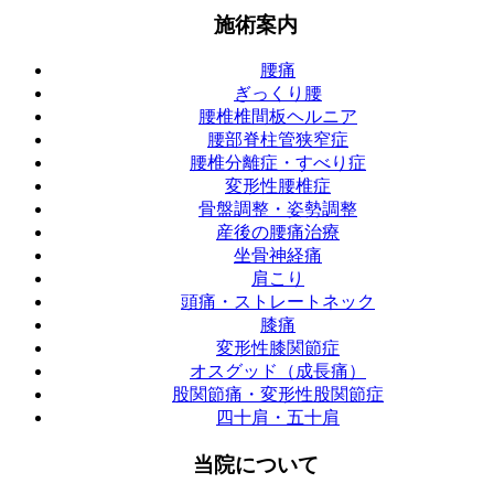
施術案内
腰痛
ぎっくり腰
腰椎椎間板ヘルニア
腰部脊柱管狭窄症
腰椎分離症・すべり症
変形性腰椎症
骨盤調整・姿勢調整
産後の腰痛治療
坐骨神経痛
肩こり
頭痛・ストレートネック
膝痛
変形性膝関節症
オスグッド（成長痛）
股関節痛・変形性股関節症
四十肩・五十肩
当院について