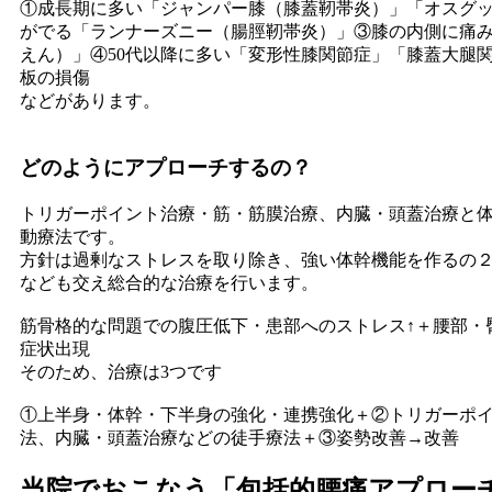
①成長期に多い「ジャンパー膝（膝蓋靭帯炎）」「オスグ
がでる「ランナーズニー（腸脛靭帯炎）」③膝の内側に痛
えん）」④50代以降に多い「変形性膝関節症」「膝蓋大腿
板の損傷
などがあります。
どのようにアプローチするの？
トリガーポイント治療・筋・筋膜治療、内臓・頭蓋治療と
動療法です。
方針は過剰なストレスを取り除き、強い体幹機能を作るの
なども交え総合的な治療を行います。
筋骨格的な問題での腹圧低下・患部へのストレス↑＋腰部・
症状出現
そのため、治療は3つです
①上半身・体幹・下半身の強化・連携強化＋②トリガーポ
法、内臓・頭蓋治療などの徒手療法＋③姿勢改善→改善
当院でおこなう「包括的腰痛アプロー