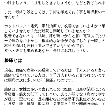
つけましょう」「注射しときましょうか」などと告げられ
また「最終手段としては、手術を考えておく事も選択肢の
せんか？
ホットパック・電気・牽引治療で、改善できていますか？
していませんか？ただ通院し満足していませんか？
改善できないのは、結局、膝が痛いからと膝に電気あてた
ーで痛みをごまかし、根本的な治療ができておらず一時し
本当の原因を理解・追及できていないからです。
変化・改善を求めるあなた、是非にお越し下さい。
膝痛とは
現在、膝痛で病院への通院している方は一千万人いると言
膝痛で悩まれている方は、３千万人もいると言われていま
は腰痛の次に多いのが「膝痛」なのです。
膝痛は、女性に多いと言われるのは妊娠・出産や閉経によ
骨密度・筋力の低下してしまい、支えが弱くなり痛めてや
が緩む・歪むなど、足を組むなどの姿勢不良肢位が多いな
に足部・膝・骨盤・股関節・肩甲帯と主要な関節は連結し