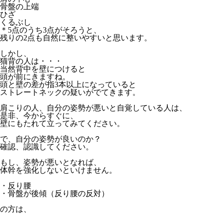
骨盤の上端
ひざ
くるぶし
＊5点のうち3点がそろうと、
残りの2点も自然に整いやすいと思います。
しかし、
猫背の人は・・・
当然背中を壁につけると
頭が前にきますね。
頭と壁の差が指3本以上になっていると
ストレートネックの疑いがでてきます。
肩こりの人、自分の姿勢が悪いと自覚している人は、
是非、今からすぐに、
壁にもたれて立ってみてください。
で、自分の姿勢が良いのか？
確認、認識してください。
もし、姿勢が悪いとなれば、
体幹を強化しないといけません。
・反り腰
・骨盤が後傾（反り腰の反対）
の方は、