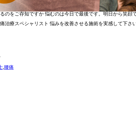
？
士
,
腰痛