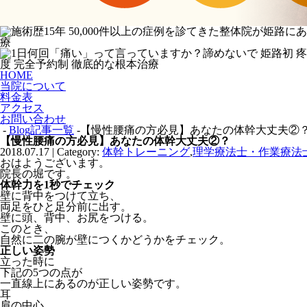
HOME
当院について
料金表
アクセス
お問い合わせ
-
Blog記事一覧
-【慢性腰痛の方必見】あなたの体幹大丈夫②
【慢性腰痛の方必見】あなたの体幹大丈夫②？
2018.07.17 | Category:
体幹トレーニング
,
理学療法士・作業療法
おはようございます。
院長の堀です。
体幹力を1秒でチェック
壁に背中をつけて立ち、
両足をひと足分前に出す。
壁に頭、背中、お尻をつける。
このとき、
自然に二の腕が壁につくかどうかをチェック。
正しい姿勢
立った時に
下記の5つの点が
一直線上にあるのが正しい姿勢です。
耳
肩の中心