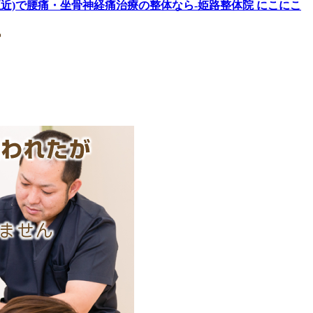
至近)で腰痛・坐骨神経痛治療の整体なら-姫路整体院 にこにこ