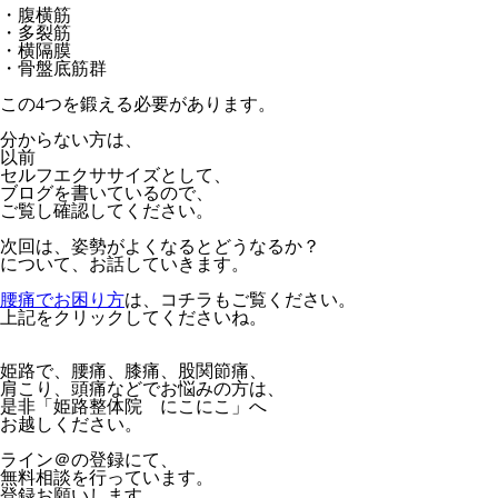
・腹横筋
・多裂筋
・横隔膜
・骨盤底筋群
この4つを鍛える必要があります。
分からない方は、
以前
セルフエクササイズとして、
ブログを書いているので、
ご覧し確認してください。
次回は、姿勢がよくなるとどうなるか？
について、お話していきます。
腰痛でお困り方
は、コチラもご覧ください。
上記をクリックしてくださいね。
姫路で、腰痛、膝痛、股関節痛、
肩こり、頭痛などでお悩みの方は、
是非「姫路整体院 にこにこ」へ
お越しください。
ライン＠の登録にて、
無料相談を行っています。
登録お願いします。