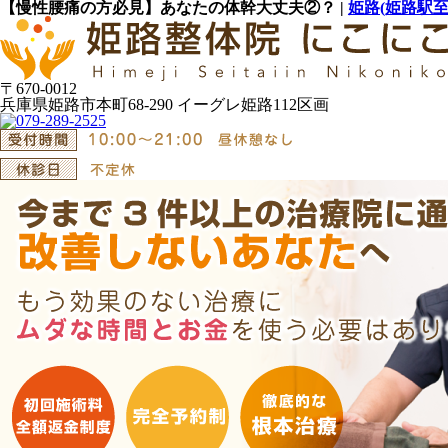
【慢性腰痛の方必見】あなたの体幹大丈夫②？ |
姫路(姫路駅
〒670-0012
兵庫県姫路市本町68-290 イーグレ姫路112区画