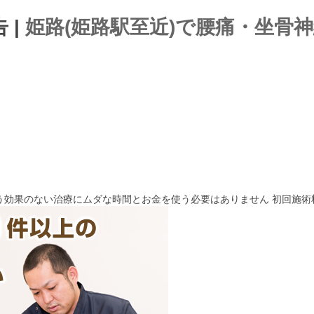
 |
姫路(姫路駅至近)で腰痛・坐骨