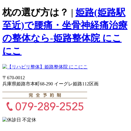
枕の選び方は？ |
姫路(姫路駅
至近)で腰痛・坐骨神経痛治療
の整体なら-姫路整体院 にこ
にこ
〒670-0012
兵庫県姫路市本町68-290 イーグレ姫路112区画