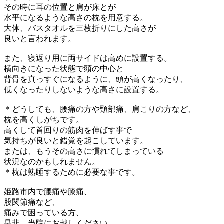
その時に耳の位置と肩が床とが
水平になるような高さの枕を用意する。
大体、バスタオルを三枚折りにした高さが
良いと言われます。
また、寝返り用に両サイドは高めに設置する。
横向きになった状態で頭の中心と
背骨を真っすぐになるように、頭が高くなったり、
低くなったりしないような高さに設置する。
＊どうしても、腰痛の方や頸部痛、肩こりの方など、
枕を高くしがちです。
高くして首回りの筋肉を伸ばす事で
気持ちが良いと錯覚を起こしています。
または、もうその高さに慣れてしまっている
状況なのかもしれません。
＊枕は熟睡するために必要な事です。
姫路市内で腰痛や膝痛、
股関節痛など、
痛みで困っている方、
是非、当院にお越しください。