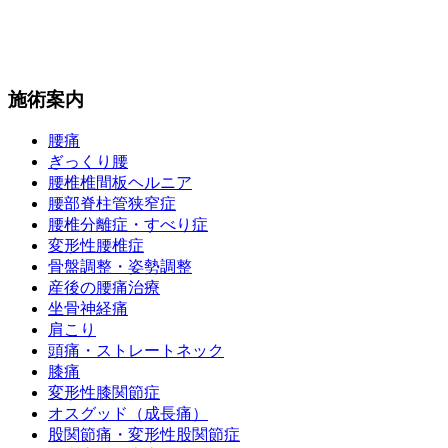
施術案内
腰痛
ぎっくり腰
腰椎椎間板ヘルニア
腰部脊柱管狭窄症
腰椎分離症・すべり症
変形性腰椎症
骨盤調整・姿勢調整
産後の腰痛治療
坐骨神経痛
肩こり
頭痛・ストレートネック
膝痛
変形性膝関節症
オスグッド（成長痛）
股関節痛・変形性股関節症