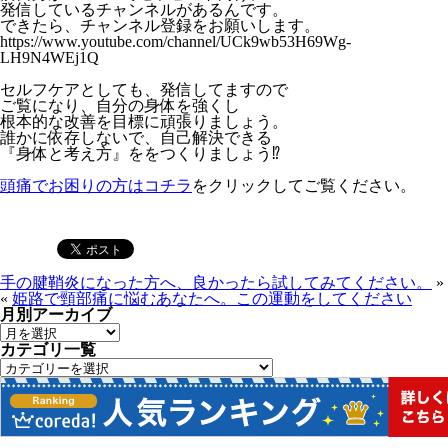
発信しているチャンネルがあるんです。
できたら、チャンネル登録をお願いします。
https://www.youtube.com/channel/UCk9wb53H69Wg-
LH9N4WEj1Q
セルフケアとしても、発信してますので
ご覧になり、自分の身体を強くし
根本的な改善を目標に頑張りましょう。
誰かに依存しないで、自己解決できる
『身体と考え方』ををつくりましょう⁉
頭痛でお困りの方はコチラ
をクリックしてご覧ください。
手の腱鞘炎になった方へ、良かったら試してみてください。
»
«
姫路で頸部痛に悩むあなたへ。この運動をしてください
月別アーカイブ
カテゴリ一覧