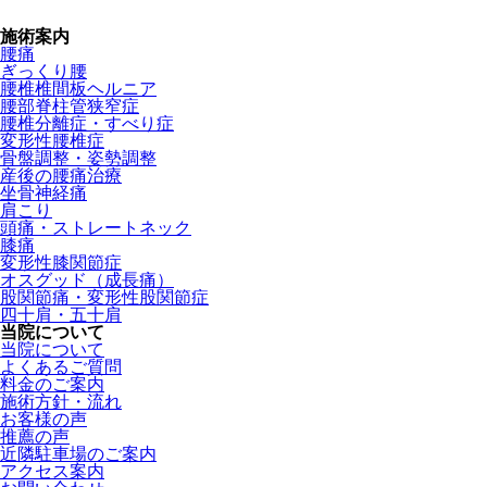
施術案内
腰痛
ぎっくり腰
腰椎椎間板ヘルニア
腰部脊柱管狭窄症
腰椎分離症・すべり症
変形性腰椎症
骨盤調整・姿勢調整
産後の腰痛治療
坐骨神経痛
肩こり
頭痛・ストレートネック
膝痛
変形性膝関節症
オスグッド（成長痛）
股関節痛・変形性股関節症
四十肩・五十肩
当院について
当院について
よくあるご質問
料金のご案内
施術方針・流れ
お客様の声
推薦の声
近隣駐車場のご案内
アクセス案内