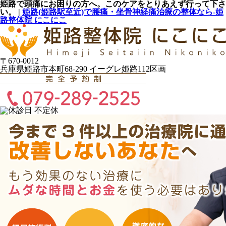
姫路で頭痛にお困りの方へ。このケアをとりあえず行って下さ
い。 |
姫路(姫路駅至近)で腰痛・坐骨神経痛治療の整体なら-姫
路整体院 にこにこ
〒670-0012
兵庫県姫路市本町68-290 イーグレ姫路112区画