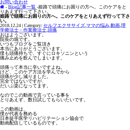
お問い合わせ
-
Blog記事一覧
-姫路で頭痛にお困りの方へ。このケアをと
りあえず行って下さい。
姫路で頭痛にお困りの方へ。このケアをとりあえず行って下さ
い。
2018.12.24 | Category:
セルフエクササイズ
,
ママの悩み
,
動画
,
理
学療法士・作業療法士
,
頭痛
おはようございます。
院長の堀です。
いつもブログをご覧頂き
本当にありがとうございます。
僕も頭痛持ちで、すぐにロキソニンという
痛み止めを飲んでしまいます。
頭痛って本当に辛いですよね。
けど、このケア方法を学んでから
頭痛が少し減りました。
完全ではないですが、
だいぶ楽になってます。
なのでこの動画で言っている事を
とりあえず、数日試してもらいたいです。
この動画は、
僕が代表を務める
日本徒手医学リハビリテーション協会で
動画配信しているものです。