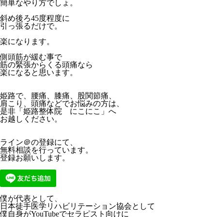
簡単なやり方でしょ。
斜め後ろ45度程度に
引っ張るだけで。
楽になります。
側頭筋が緩む事で
筋の緊張からくる頭痛なら
楽になると思います。
姫路で、腰痛、膝痛、股関節痛、
肩こり、頭痛などでお悩みの方は、
是非「姫路整体院 にこにこ」へ
お越しください。
ライン＠の登録にて、
無料相談を行っています。
登録お願いします。
僕が代表として、
日本徒手医学リハビリテーション協会として
僕自身がYouTubeでセラピスト向けに