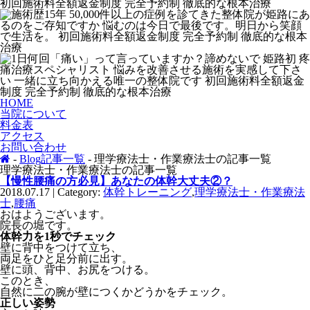
HOME
当院について
料金表
アクセス
お問い合わせ
-
Blog記事一覧
- 理学療法士・作業療法士の記事一覧
理学療法士・作業療法士の記事一覧
【慢性腰痛の方必見】あなたの体幹大丈夫②？
2018.07.17 | Category:
体幹トレーニング
,
理学療法士・作業療法
士
,
腰痛
おはようございます。
院長の堀です。
体幹力を1秒でチェック
壁に背中をつけて立ち、
両足をひと足分前に出す。
壁に頭、背中、お尻をつける。
このとき、
自然に二の腕が壁につくかどうかをチェック。
正しい姿勢