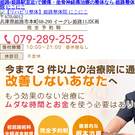
姫路(姫路駅至近)で腰痛・坐骨神経痛治療の整体なら-姫路整体
院 にこにこ
〒670-0012
兵庫県姫路市本町68-290 イーグレ姫路112区画