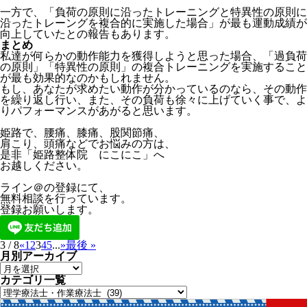
一方で、「負荷の原則に沿ったトレーニングと特異性の原則に
沿ったトレーングを複合的に実施した場合」が最も運動成績が
向上していたとの報告もあります。
まとめ
私達が何らかの動作能力を獲得しようと思った場合、「過負荷
の原則」「特異性の原則」の複合トレーニングを実施すること
が最も効果的なのかもしれません。
もし、あなたが求めたい動作が分かっているのなら、その動作
を繰り返し行い、また、その負荷も徐々に上げていく事で、よ
りパフォーマンスがあがると思います。
姫路で、腰痛、膝痛、股関節痛、
肩こり、頭痛などでお悩みの方は、
是非「姫路整体院 にこにこ」へ
お越しください。
ライン＠の登録にて、
無料相談を行っています。
登録お願いします。
3 / 8
«
1
2
3
4
5
...
»
最後 »
月別アーカイブ
カテゴリ一覧