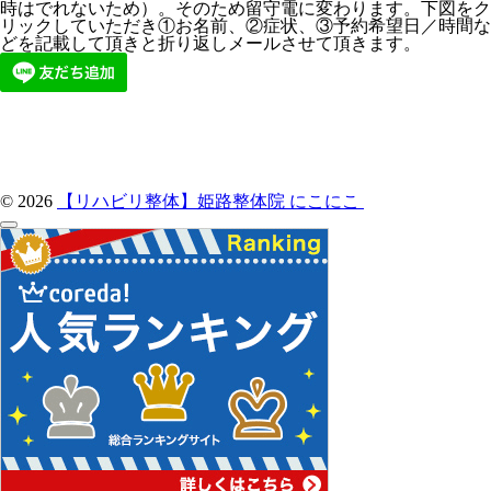
時はでれないため）。そのため留守電に変わります。下図をク
リックしていただき①お名前、②症状、③予約希望日／時間な
どを記載して頂きと折り返しメールさせて頂きます。
© 2026
【リハビリ整体】姫路整体院 にこにこ