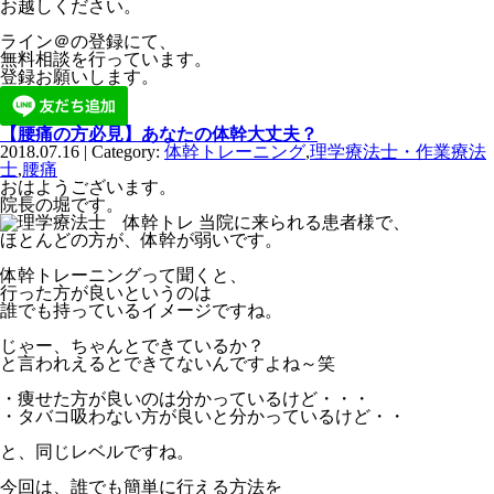
お越しください。
ライン＠の登録にて、
無料相談を行っています。
登録お願いします。
【腰痛の方必見】あなたの体幹大丈夫？
2018.07.16 | Category:
体幹トレーニング
,
理学療法士・作業療法
士
,
腰痛
おはようございます。
院長の堀です。
当院に来られる患者様で、
ほとんどの方が、体幹が弱いです。
体幹トレーニングって聞くと、
行った方が良いというのは
誰でも持っているイメージですね。
じゃー、ちゃんとできているか？
と言われえるとできてないんですよね～笑
・痩せた方が良いのは分かっているけど・・・
・タバコ吸わない方が良いと分かっているけど・・
と、同じレベルですね。
今回は、誰でも簡単に行える方法を