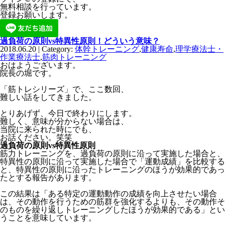
無料相談を行っています。
登録お願いします。
過負荷の原則vs特異性原則！どういう意味？
2018.06.20 | Category:
体幹トレーニング
,
健康寿命
,
理学療法士・
作業療法士
,
筋肉トレーニング
おはようございます。
院長の堀です。
「筋トレシリーズ」で、ここ数回、
難しい話をしてきました。
とりあげず、今日で終わりにします。
難しく、意味が分からない場合は、
当院に来られた時にでも、
お話ください。笑笑
過負荷の原則vs特異性原則
筋力トレーニングを、過負荷の原則に沿って実施した場合と、
特異性の原則に沿って実施した場合で「運動成績」を比較する
と、特異性の原則に沿ったトレーニングのほうが効果的であっ
たとする報告があります。
この結果は「ある特定の運動動作の成績を向上させたい場合
は、その動作を行うための筋群を強化するよりも、その動作そ
のものを繰り返しトレーニングしたほうが効果的である」とい
うことを意味しています。