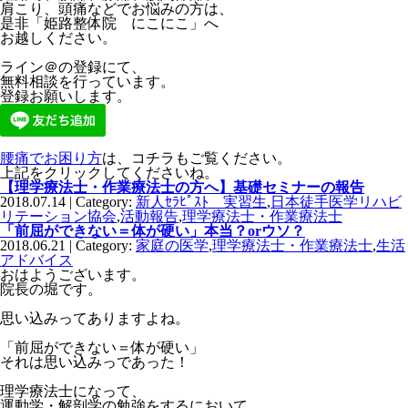
肩こり、頭痛などでお悩みの方は、
是非「姫路整体院 にこにこ」へ
お越しください。
ライン＠の登録にて、
無料相談を行っています。
登録お願いします。
腰痛でお困り方
は、コチラもご覧ください。
上記をクリックしてくださいね。
【理学療法士・作業療法士の方へ】基礎セミナーの報告
2018.07.14 | Category:
新人ｾﾗﾋﾟｽﾄ 実習生
,
日本徒手医学リハビ
リテーション協会
,
活動報告
,
理学療法士・作業療法士
「前屈ができない＝体が硬い」本当？orウソ？
2018.06.21 | Category:
家庭の医学
,
理学療法士・作業療法士
,
生活
アドバイス
おはようございます。
院長の堀です。
思い込みってありますよね。
「前屈ができない＝体が硬い」
それは思い込みっであった！
理学療法士になって、
運動学・解剖学の勉強をするにおいて、