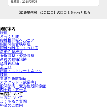
施術案内
腰痛
ぎっくり腰
腰椎椎間板ヘルニア
腰部脊柱管狭窄症
腰椎分離症・すべり症
変形性腰椎症
骨盤調整・姿勢調整
産後の腰痛治療
坐骨神経痛
肩こり
頭痛・ストレートネック
膝痛
変形性膝関節症
オスグッド（成長痛）
股関節痛・変形性股関節症
四十肩・五十肩
当院について
当院について
よくあるご質問
料金のご案内