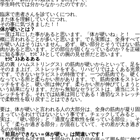
学生時代では分からなかったのですが。
臨床で患者さんを診ていくにつれ、
また体を理解していくにつれ、
その事に気づきました！！
体が硬いとは？
一度は耳にした事があると思います。「体が硬いね」と！ 一
概に言われることが多いと思います。でも実際は、全身すべて
が硬い人はそうはいません。必ず、硬い部分とそうではない筋
肉があると思います。どの部位が固くなっているのか？を正確
に知る事が、ｾﾗﾋﾟｽﾄとしての腕の見せ所だと思います。
ｾﾗﾋﾟｽﾄあるある
足の裏（ハムストリングス）の筋肉が硬いからといって、足を
そのまま上げ、ストレッチをする。リハビリではよくある光景
です。できないセラピストの特徴です。一つの筋肉でも、硬く
なっている所と柔らかい所があります。で、筋肉全体をストレ
ッチをすると、硬い所は伸びず、柔らかい所が伸びてしまうと
いう結果になります。だから無知なセラピストは、適当にスト
レッチをする。それでは結果は同じである！適切なストレッチ
で柔軟性を取り戻すことはできない。
要は、体が硬いと言われる人の大部分は、全身の筋肉が凝り固
まっているわけではないという事です。チェックしてみると、
実は、「硬い部分」と「適度な柔軟性を保っている部位」、そ
して「柔らか過ぎる部分」が混在していて、その差が大き過ぎ
るのが特徴
「前屈ができない＝体が硬い」は間違いです！
体の柔軟性を試す時、大部分の人が立位や座って脚を前に伸ば