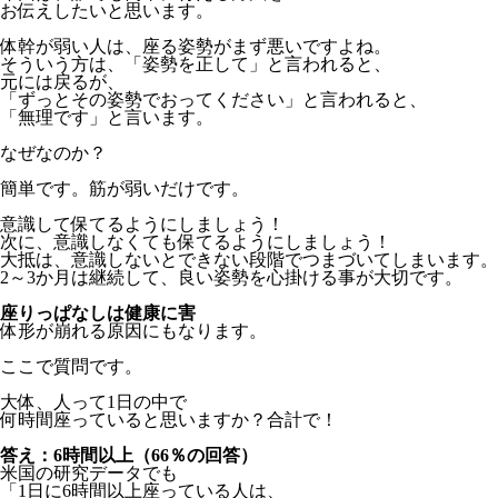
お伝えしたいと思います。
体幹が弱い人は、座る姿勢がまず悪いですよね。
そういう方は、「姿勢を正して」と言われると、
元には戻るが、
「ずっとその姿勢でおってください」と言われると、
「無理です」と言います。
なぜなのか？
簡単です。筋が弱いだけです。
意識して保てるようにしましょう！
次に、意識しなくても保てるようにしましょう！
大抵は、意識しないとできない段階でつまづいてしまいます。
2～3か月は継続して、良い姿勢を心掛ける事が大切です。
座りっぱなしは健康に害
体形が崩れる原因にもなります。
ここで質問です。
大体、人って1日の中で
何時間座っていると思いますか？合計で！
答え：6時間以上（66％の回答）
米国の研究データでも
「1日に6時間以上座っている人は、