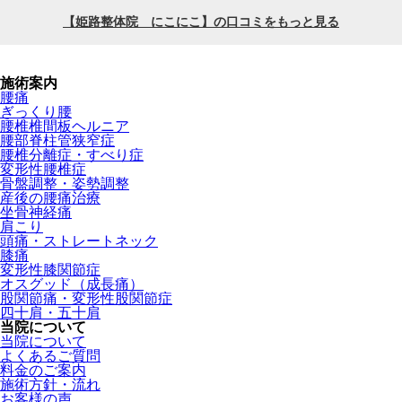
施術案内
腰痛
ぎっくり腰
腰椎椎間板ヘルニア
腰部脊柱管狭窄症
腰椎分離症・すべり症
変形性腰椎症
骨盤調整・姿勢調整
産後の腰痛治療
坐骨神経痛
肩こり
頭痛・ストレートネック
膝痛
変形性膝関節症
オスグッド（成長痛）
股関節痛・変形性股関節症
四十肩・五十肩
当院について
当院について
よくあるご質問
料金のご案内
施術方針・流れ
お客様の声