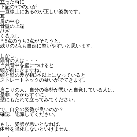
立った時に
下記の5つの点が
一直線上にあるのが正しい姿勢です。
耳
肩の中心
骨盤の上端
ひざ
くるぶし
＊5点のうち3点がそろうと、
残りの2点も自然に整いやすいと思います。
しかし、
猫背の人は・・・
当然背中を壁につけると
頭が前にきますね。
頭と壁の差が指3本以上になっていると
ストレートネックの疑いがでてきます。
肩こりの人、自分の姿勢が悪いと自覚している人は、
是非、今からすぐに、
壁にもたれて立ってみてください。
で、自分の姿勢が良いのか？
確認、認識してください。
もし、姿勢が悪いとなれば、
体幹を強化しないといけません。