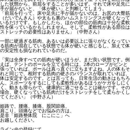
した状態から、前屈をすることが多いはず。それで床や足先に
手が届かないと、「体が硬い」と判断してしまう。
「前屈を行って、床や足先に手が届かないのは、お尻の大臀筋
（だいでんきん）や太もも裏のハムストリングスが硬くなって
いるだけです。もしかしたら、ほかの部位の筋肉は十分な柔軟
性を保っているかもしれません。そして、柔軟性がある部位は
ストレッチの必要性はありません」（中野さん）
一部に硬過ぎる筋肉、あるいは必要以上に張りがなくなってい
る筋肉が混在している状態でも体が硬いと感じるし、加えて体
の安定性も損なわれているのだ。
「実は全身すべての筋肉が硬いほうが、まだ良い状態です。例
えば、テントのポールを立てる時には、2本のロープがピンと
張っていれば、ポールは真っ直ぐに立ちますよね。人の体もそ
れと同じで、相対する筋肉の硬さのバランスが取れていれば、
体は安定するのです。とは言っても、日常生活の動きはもちろ
ん、スポーツをするにしても柔軟性があるほうがケガをしにく
く、動きも滑らかで、健康的に過ごせることは確かです。その
場合、硬くなっている筋肉だけをストレッチをして柔らかくし
てください」（中野さん）
姫路で、腰痛、膝痛、股関節痛、
肩こり、頭痛などでお悩みの方は、
是非「姫路整体院 にこにこ」へ
お越しください。
ライン＠の登録にて、