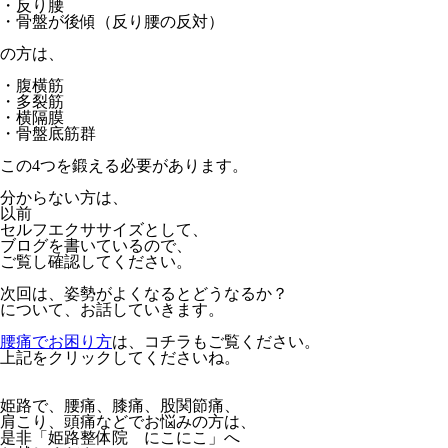
・反り腰
・骨盤が後傾（反り腰の反対）
の方は、
・腹横筋
・多裂筋
・横隔膜
・骨盤底筋群
この4つを鍛える必要があります。
分からない方は、
以前
セルフエクササイズとして、
ブログを書いているので、
ご覧し確認してください。
次回は、姿勢がよくなるとどうなるか？
について、お話していきます。
腰痛でお困り方
は、コチラもご覧ください。
上記をクリックしてくださいね。
姫路で、腰痛、膝痛、股関節痛、
肩こり、頭痛などでお悩みの方は、
是非「姫路整体院 にこにこ」へ