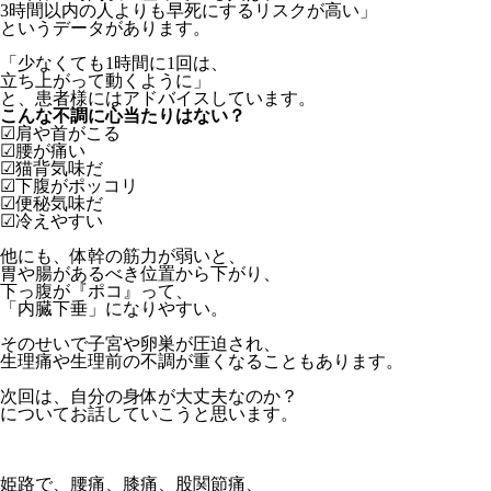
3時間以内の人よりも早死にするリスクが高い」
というデータがあります。
「少なくても1時間に1回は、
立ち上がって動くように」
と、患者様にはアドバイスしています。
こんな不調に心当たりはない？
☑肩や首がこる
☑腰が痛い
☑猫背気味だ
☑下腹がポッコリ
☑便秘気味だ
☑冷えやすい
他にも、体幹の筋力が弱いと、
胃や腸があるべき位置から下がり、
下っ腹が『ポコ』って、
「内臓下垂」になりやすい。
そのせいで子宮や卵巣が圧迫され、
生理痛や生理前の不調が重くなることもあります。
次回は、自分の身体が大丈夫なのか？
についてお話していこうと思います。
姫路で、腰痛、膝痛、股関節痛、