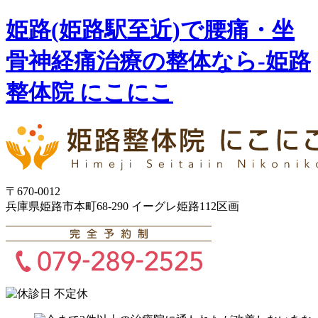
姫路(姫路駅至近)で腰痛・坐
骨神経痛治療の整体なら-姫路
整体院 にこにこ
〒670-0012
兵庫県姫路市本町68-290 イーグレ姫路112区画