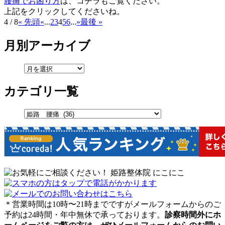
腰痛でお困り方
は、コチラもご覧ください。
上記をクリックしてくださいね。
4 / 8
« 先頭
«
...
2
3
4
5
6
...
»
最後 »
月別アーカイブ
カテゴリ一覧
＊営業時間は10時〜21時までですがメールフォームからのご
予約は24時間・年中無休で承っております。
診察時間外にホ